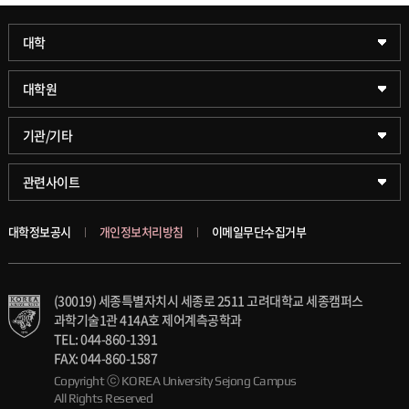
과학기술대학
대학
약학대학
일반대학원
대학원
글로벌비즈니스대학
문화스포츠대학원
학술정보원(도서관)
기관/기타
공공정책대학
창업경영대학원
학술정보팀
KUPID
관련사이트
문화스포츠대학
행정전문대학원
호연학사
서울캠퍼스
대학정보공시
개인정보처리방침
이메일무단수집거부
스마트도시학부
융합과학대학원
국제교류교육원
블랙보드
(30019) 세종특별자치시 세종로 2511 고려대학교 세종캠퍼스
가속기과학과(일반대학원)
대학일자리플러스센터
의료원
과학기술1관 414A호 제어계측공학과
TEL: 044-860-1391
세종학생상담센터
발전기금
FAX: 044-860-1587
Copyright ⓒ KOREA University Sejong Campus
All Rights Reserved
세종창업교육센터
인재양성통합관리시스템(KUSEUM)